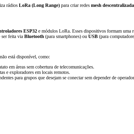
iza rádios
LoRa (Long Range)
para criar redes
mesh descentralizada
ntroladores ESP32
e módulos LoRa. Esses dispositivos formam uma re
ser feita via
Bluetooth
(para smartphones) ou
USB
(para computadores
não está disponível, como:
ntato em áreas sem cobertura de telecomunicações.
stas e exploradores em locais remotos.
pendentes para grupos que desejam se conectar sem depender de operador